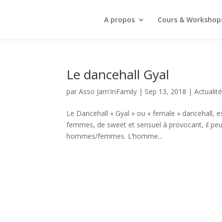
A propos
Cours & Workshop
Le dancehall Gyal
par
Asso Jam'inFamily
|
Sep 13, 2018
|
Actualit
Le Dancehall « Gyal » ou « female » dancehall, e
femmes, de sweet et sensuel à provocant, il peut
hommes/femmes. L’homme...