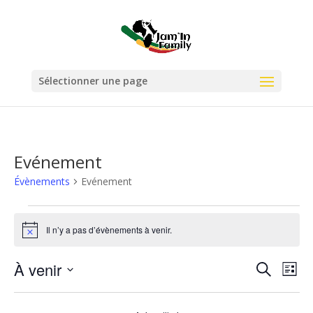
Sélectionner une page
Evénement
Évènements
Evénement
Évènements
Il n’y a pas d’évènements à venir.
Notice
Recher
Nav
À venir
Recherche
Liste
de
et
Sélectionnez
vu
naviga
une
Év